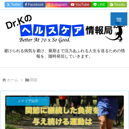
Twitter
Facebook
Instagram
YouTube
LINE
Feedly

避けられる病気を避け、最期まで活力あふれる人生を送るための情
報を、随時発信していきます。

ホーム
>

関節
メディア紹介