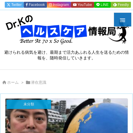
Twitter
Facebook
Instagram
YouTube
LINE
Feedly

避けられる病気を避け、最期まで活力あふれる人生を送るための情
報を、随時発信していきます。

ホーム
>

潜在意識
未分類