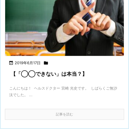

2019年6月17日

【「◯◯できない」は本当？】
こんにちは！ ヘルスドクター 宮崎 光史です。 しばらくご無沙
汰でした。 ...
記事を読む