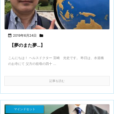

2019年6月24日

【夢のまた夢…】
こんにちは！ ヘルスドクター 宮崎 光史です。 昨日は、水道橋
のお寺にて 父方の祖母の四十 ...
記事を読む
マインドセット