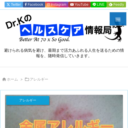
Twitter
Facebook
Instagram
YouTube
LINE
Feedly

避けられる病気を避け、最期まで活力あふれる人生を送るための情
報を、随時発信していきます。

ホーム
>

アレルギー
アレルギー