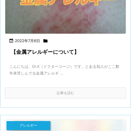

2022年7月6日

【金属アレルギーについて】
こんにちは、Dr.K（ドクターコージ）です。⁡とある知人がここ数
年来苦しんでる金属アレルギ ...
記事を読む
アレルギー