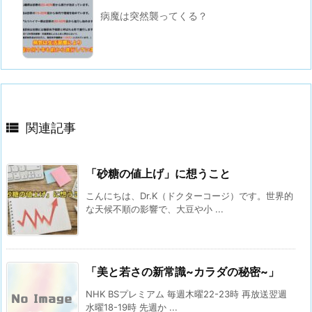
病魔は突然襲ってくる？

関連記事
「砂糖の値上げ」に想うこと
こんにちは、Dr.K（ドクターコージ）です。⁡世界的
な天候不順の影響で、大豆や小 ...
「美と若さの新常識~カラダの秘密~」
NHK BSプレミアム 毎週木曜22-23時 再放送翌週
水曜18-19時 先週か ...