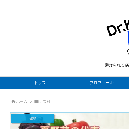
避けられる病
トップ
プロフィール

ホーム
>

ナス科
健康