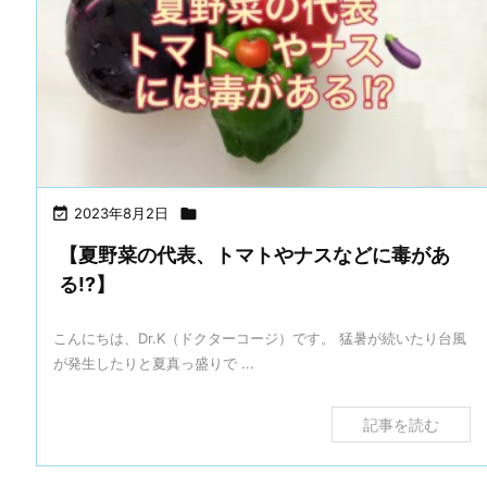

2023年8月2日

【夏野菜の代表、トマトやナスなどに毒があ
る!?】
こんにちは、Dr.K（ドクターコージ）です。 猛暑が続いたり台風
が発生したりと夏真っ盛りで ...
記事を読む