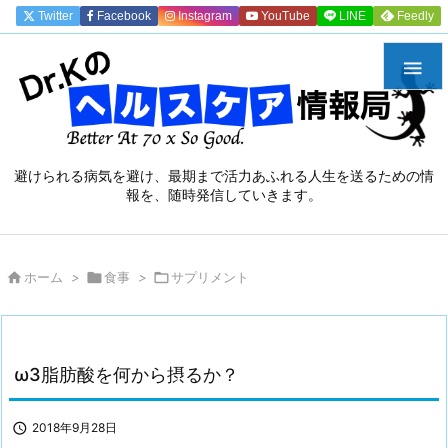
Twitter
Facebook
Instagram
YouTube
LINE
Feedly

避けられる病気を避け、最期まで活力あふれる人生を送るための情
報を、随時発信していきます。

ホーム
>

食事
>

サプリメント
ω3脂肪酸を何から摂るか？

2018年9月28日