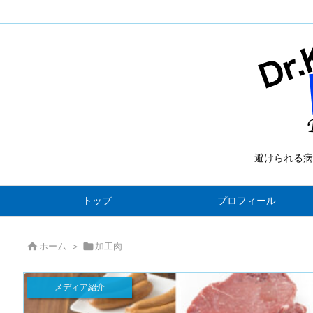
避けられる病
トップ
プロフィール

ホーム
>

加工肉
メディア紹介