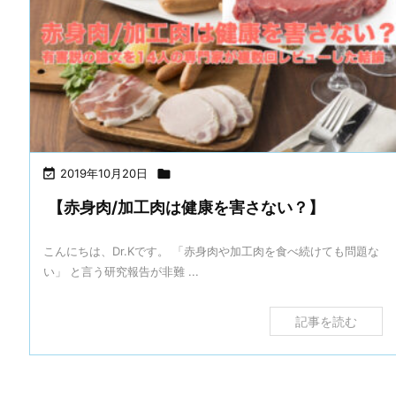

2019年10月20日

【赤身肉/加工肉は健康を害さない？】
こんにちは、Dr.Kです。 「赤身肉や加工肉を食べ続けても問題な
い」 と言う研究報告が非難 ...
記事を読む