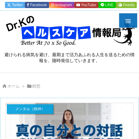
Twitter
Facebook
Instagram
YouTube
LINE
Feedly

避けられる病気を避け、最期まで活力あふれる人生を送るための情
報を、随時発信していきます。

ホーム
>

瞑想
メンタル（精神）