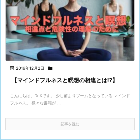

2019年12月2日

【マインドフルネスと瞑想の相違とは!?】
こんにちは、Dr.Kです。 少し前よりブームとなっている マインド
フルネス。 様々な書籍が ...
記事を読む