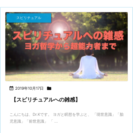
スピリチュアル

2019年10月17日

【スピリチュアルへの雑感】
こんにちは、Dr.Kです。 ヨガと瞑想を学ぶと、 「現世意識」「胎
児意識」「前世意識」 「 ...