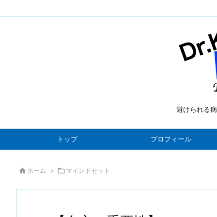
避けられる病
トップ
プロフィール

ホーム
>

マインドセット