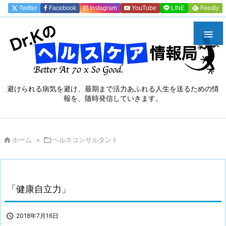
Twitter
Facebook
Instagram
YouTube
LINE
Feedly

避けられる病気を避け、最期まで活力あふれる人生を送るための情
報を、随時発信していきます。

ホーム
>

ヘルスコンサルタント
「健康自立力」

2018年7月16日