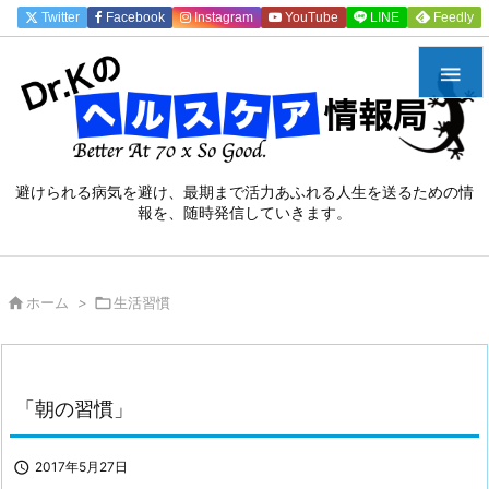
Twitter
Facebook
Instagram
YouTube
LINE
Feedly

避けられる病気を避け、最期まで活力あふれる人生を送るための情
報を、随時発信していきます。

ホーム
>

生活習慣
「朝の習慣」

2017年5月27日