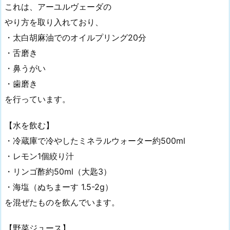
これは、アーユルヴェーダの
やり方を取り入れており、
・太白胡麻油でのオイルプリング20分
・舌磨き
・鼻うがい
・歯磨き
を行っています。
【水を飲む】
・冷蔵庫で冷やしたミネラルウォーター約500ml
・レモン1個絞り汁
・リンゴ酢約50ml（大匙3）
・海塩（ぬちまーす 1.5-2g）
を混ぜたものを飲んでいます。
【野菜ジュース】