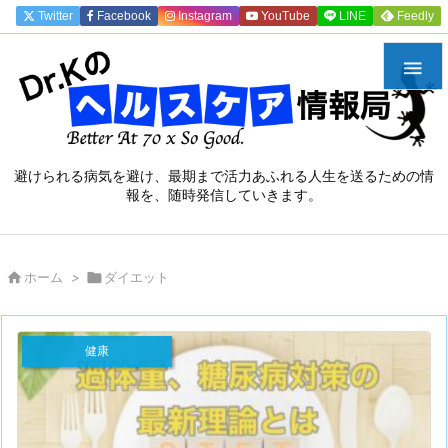
Twitter
Facebook
Instagram
YouTube
LINE
Feedly

避けられる病気を避け、最期まで活力あふれる人生を送るための情
報を、随時発信していきます。

ホーム
>

ダイエット
健康