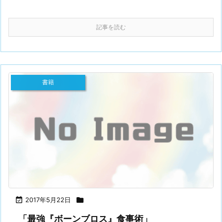
記事を読む
書籍

2017年5月22日

「最強『ボーンブロス』食事術」