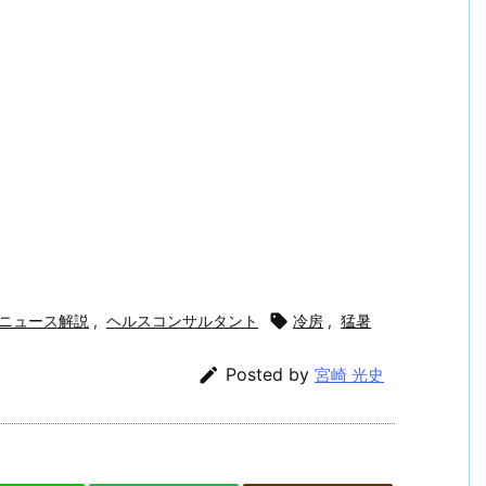
ニュース解説
,
ヘルスコンサルタント

冷房
,
猛暑

Posted by
宮崎 光史