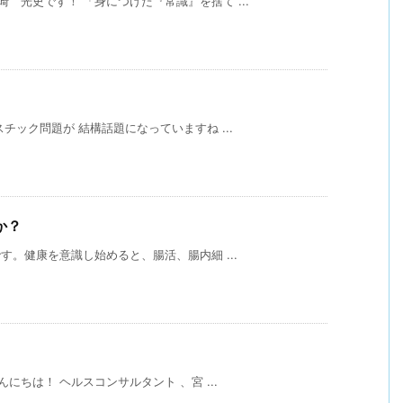
 光史です！ 「身につけた『常識』を捨て ...
スチック問題が 結構話題になっていますね ...
か？
す。⁡健康を意識し始めると、腸活、腸内細 ...
んにちは！ ヘルスコンサルタント 、宮 ...