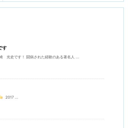
です
 光史です！ 闘病された経験のある著名人 ...
2017 ...