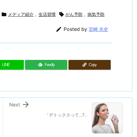

メディア紹介
,
生活習慣

がん予防
,
病気予防

Posted by
宮崎 光史
LINE
Feedly
Copy

Next
「デトックスって…?」