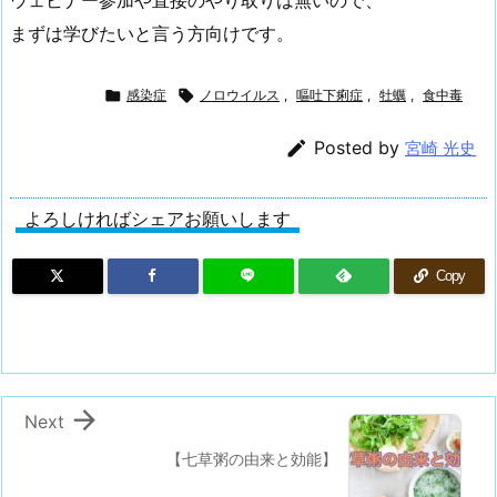
ウェビナー参加や直接のやり取りは無いので、
まずは学びたいと言う方向けです。

感染症

ノロウイルス
,
嘔吐下痢症
,
牡蠣
,
食中毒

Posted by
宮崎 光史
よろしければシェアお願いします
Copy

Next
【七草粥の由来と効能】