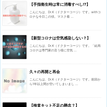
【手指衛生時は常に消毒すべし!?】
こんにちは、Dr.K（ドクターコージ）です。withコ
ロナな今日この頃。マスク着 ...
【新型コロナは空気感染しない？】
こんにちは、Dr.K（ドクターコージ）です。⁡「結局
コロナは専門家の言う様に空気 ...
久々の再開と再会
こんにちは、Dr.K（ドクターコージ）です。前回か
ら1年以上間が空いてしまいまし ...
【検査キット不足の懸念？】