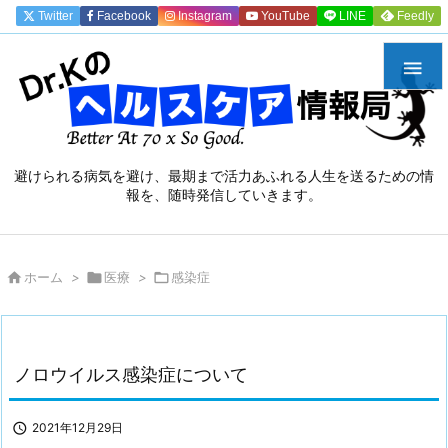
Twitter
Facebook
Instagram
YouTube
LINE
Feedly

避けられる病気を避け、最期まで活力あふれる人生を送るための情
報を、随時発信していきます。

ホーム
>

医療
>

感染症
ノロウイルス感染症について

2021年12月29日