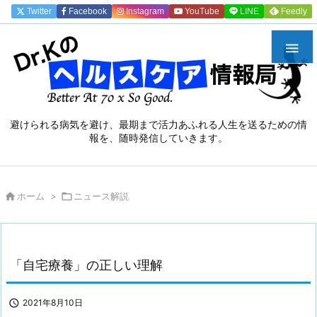
Twitter
Facebook
Instagram
YouTube
LINE
Feedly

避けられる病気を避け、最期まで活力あふれる人生を送るための情
報を、随時発信していきます。

ホーム
>

ニュース解説
「自宅療養」の正しい理解

2021年8月10日