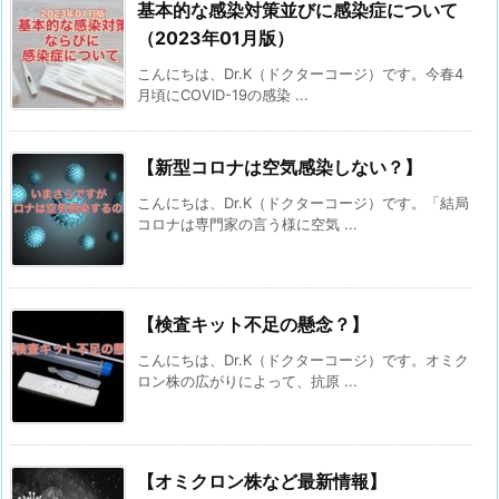
基本的な感染対策並びに感染症について
（2023年01月版）
こんにちは、Dr.K（ドクターコージ）です。⁡今春4
月頃にCOVID-19の感染 ...
【新型コロナは空気感染しない？】
こんにちは、Dr.K（ドクターコージ）です。⁡「結局
コロナは専門家の言う様に空気 ...
【検査キット不足の懸念？】
こんにちは、Dr.K（ドクターコージ）です。⁡オミク
ロン株の広がりによって、抗原 ...
【オミクロン株など最新情報】