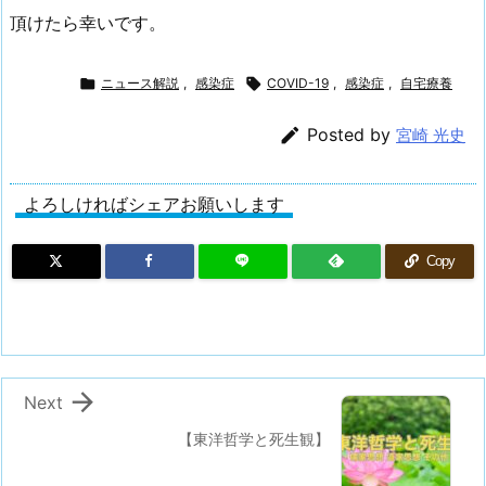
頂けたら幸いです。

ニュース解説
,
感染症

COVID-19
,
感染症
,
自宅療養

Posted by
宮崎 光史
よろしければシェアお願いします
Copy

Next
【東洋哲学と死生観】