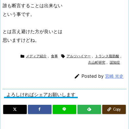
誰も断言することは出来ない
という事です。
とは言え避けた方が良いとは
思いますけどね。

メディア紹介
,
食事

アルツハイマー
,
トランス脂肪酸
,
久山町研究
,
認知症

Posted by
宮崎 光史
よろしければシェアお願いします
Copy